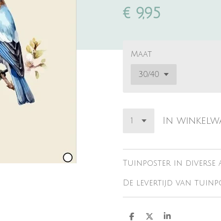
€ 9,95
Maat
In winkel
Tuinposter in diverse 
De levertijd van tuinp
D
D
S