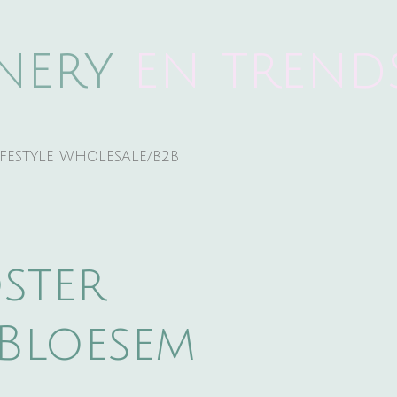
onery
e
n trend
IFESTYLE WHOLESALE/B2B
ster
Bloesem