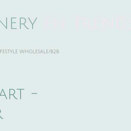
onery
e
n trend
IFESTYLE WHOLESALE/B2B
art -
r