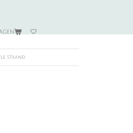
wagen
yle staand