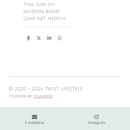
Tink oan dy!
wurden binne
soms net nedich
D
D
S
D
e
e
h
e
l
e
a
l
e
l
r
e
n
e
n
© 2020 - 2026 TWIST LIFESTYLE
Powered by
JouwWeb
E-mailadres
Instagram