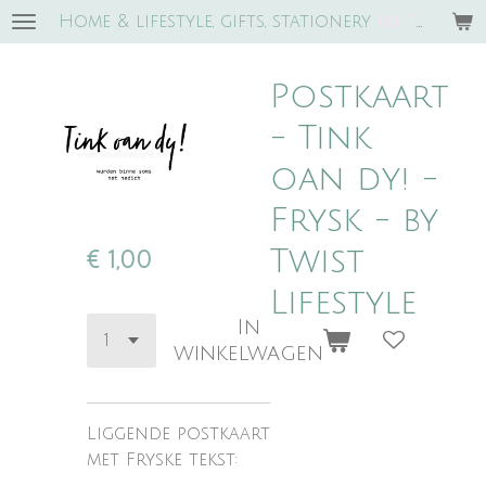
Home & lifestyle, gifts, stationery
e
n trends!
Ga
direct
naar
Postkaart
de
hoofdinhoud
- Tink
oan dy! -
Frysk - by
Twist
€ 1,00
Lifestyle
In
winkelwagen
Liggende postkaart
met Fryske tekst: