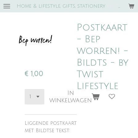
Home & lifestyle, gifts, stationery
e
n trends!
Ga
direct
naar
Postkaart
de
hoofdinhoud
- Bep
worren! -
Bildts - by
Twist
€ 1,00
Lifestyle
In
winkelwagen
Liggende postkaart
met Bildtse tekst: