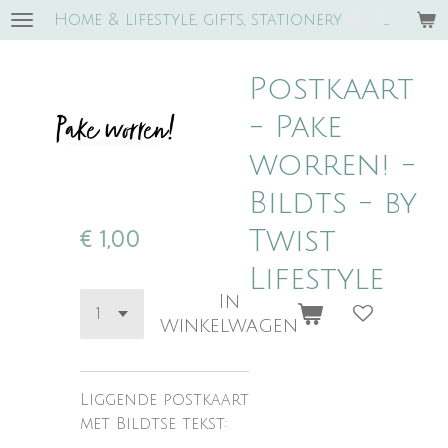
Home & lifestyle, gifts, stationery
e
n trends!
Ga
direct
naar
Postkaart
de
hoofdinhoud
- Pake
worren! -
Bildts - by
Twist
€ 1,00
Lifestyle
In
winkelwagen
Liggende postkaart
met Bildtse tekst: