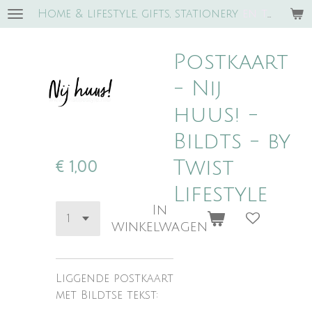
Home & lifestyle, gifts, stationery
e
n trends!
Ga
direct
naar
Postkaart
de
hoofdinhoud
- Nij
huus! -
Bildts - by
Twist
€ 1,00
Lifestyle
In
winkelwagen
Liggende postkaart
met Bildtse tekst: