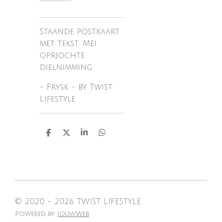
Staande postkaart
met tekst: Mei
oprjochte
dielnimming
- Frysk - by Twist
Lifestyle
D
D
S
D
e
e
h
e
l
e
a
l
e
l
r
e
n
e
n
© 2020 - 2026 TWIST LIFESTYLE
Powered by
JouwWeb