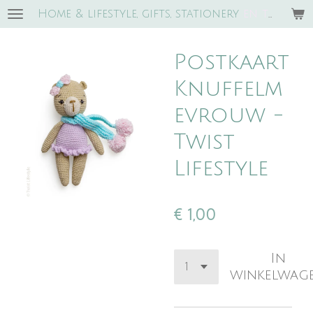
Home & lifestyle, gifts, stationery
e
n trends!
Ga
direct
naar
Postkaart
de
hoofdinhoud
Knuffelm
evrouw -
Twist
Lifestyle
€ 1,00
In
winkelwag