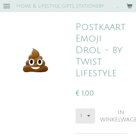
Home & lifestyle, gifts, stationery
e
n trends!
Ga
direct
naar
Postkaart
de
hoofdinhoud
Emoji
Drol - by
Twist
Lifestyle
€ 1,00
In
winkelwag